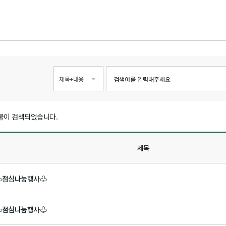
지
제목+내용
물이 검색되었습니다.
제목
♧점심나눔행사♧
♧점심나눔행사♧