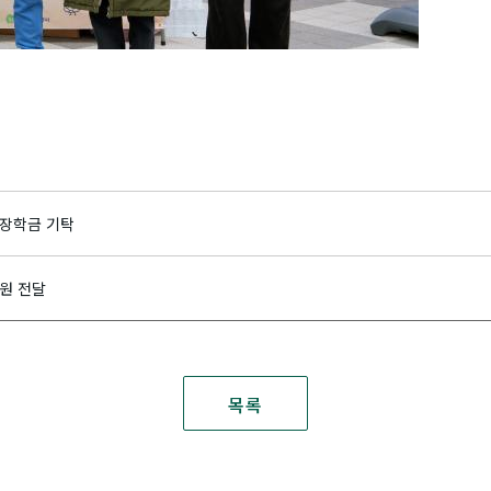
장학금 기탁
만원 전달
목록