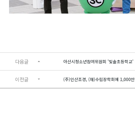
다음글
아산시청소년참여위원회 '빛솔초등학교' 
이전글
(주)인산조경, (재)수림장학회에 1,000